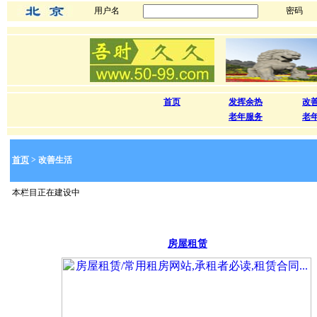
用户名
密码
首页
发挥余热
改
老年服务
老
首页
> 改善生活
本栏目正在建设中
房屋租赁